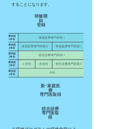
することになります。
研修開
始
​登録
新･家庭医
療
専門医取得
総合診療
専門医取
得