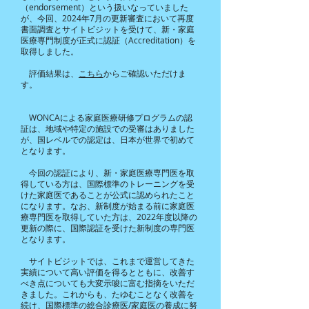
（endorsement）という扱いなっていました
が、今回、2024年7月の更新審査において再度
書面調査とサイトビジットを受けて、新・家庭
医療専門制度が正式に認証（Accreditation）を
取得しました。
評価結果は、
こちら
からご確認いただけま
す。
WONCAによる家庭医療研修プログラムの認
証は、地域や特定の施設での受審はありました
が、国レベルでの認定は、日本が世界で初めて
となります。
今回の認証により、新・家庭医療専門医を取
得している方は、国際標準のトレーニングを受
けた家庭医であることが公式に認められたこと
になります。なお、新制度が始まる前に家庭医
療専門医を取得していた方は、2022年度以降の
更新の際に、国際認証を受けた新制度の専門医
となります。
サイトビジットでは、これまで運営してきた
実績について高い評価を得るとともに、改善す
べき点についても大変示唆に富む指摘をいただ
きました。これからも、たゆむことなく改善を
続け、国際標準の総合診療医/家庭医の養成に努